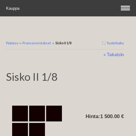
Kauppa
Tuotehaku
Päätaso
››
Pronssiveistokset
››
Sisko II 1/8
« Takaisin
Sisko II 1/8
Hinta:
1 500.00 €