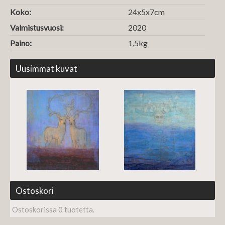
Koko:
24x5x7cm
Valmistusvuosi:
2020
Paino:
1,5kg
Uusimmat kuvat
Ostoskori
Ostoskorissa 0 tuotetta.