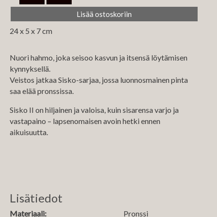
24 x 5 x 7 cm
Nuori hahmo, joka seisoo kasvun ja itsensä löytämisen
kynnyksellä.
Veistos jatkaa Sisko-sarjaa, jossa luonnosmainen pinta
saa elää pronssissa.
Sisko II on hiljainen ja valoisa, kuin sisarensa varjo ja
vastapaino – lapsenomaisen avoin hetki ennen
aikuisuutta.
Lisätiedot
Materiaali:
Pronssi