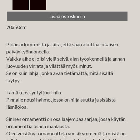
70x50cm
Pidän arkirytmistä ja siitä, että saan aloittaa jokaisen
päivän työhuoneella.
Vaikka aihe ei olisi vielä selvä, alan työskennellä ja annan
luovuuden virrata ja yllättää myös minut.
Se on kuin lahja, jonka avaa tietämättä, mitä sisältä
löytyy.
Tämä teos syntyi juuri niin.
Pinnalle nousi hahmo, jossa on hiljaisuutta ja sisäistä
läsnäoloa.
Sininen ornamentti on osa laajempaa sarjaa, jossa käytän
ornamenttiä osana maalausta.
Olen veistänyt ornamentteja vuosikymmeniä, ja niistä on