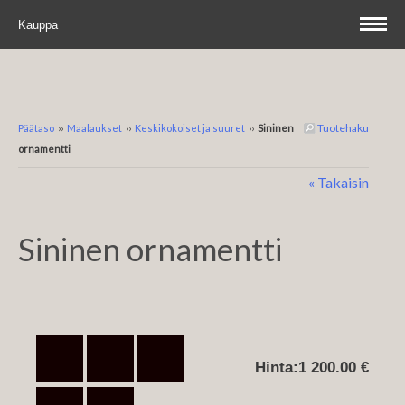
Kauppa
Tuotehaku
Päätaso
››
Maalaukset
››
Keskikokoiset ja suuret
››
Sininen
ornamentti
« Takaisin
Sininen ornamentti
Hinta:
1 200.00 €