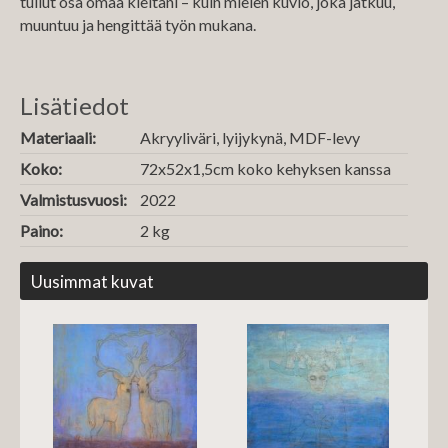
tullut osa omaa kieltäni – kuin mielen kuvio, joka jatkuu,
muuntuu ja hengittää työn mukana.
Lisätiedot
Materiaali:
Akryyliväri, lyijykynä, MDF-levy
Koko:
72x52x1,5cm koko kehyksen kanssa
Valmistusvuosi:
2022
Paino:
2 kg
Uusimmat kuvat