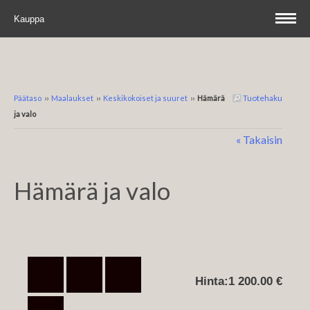
Kauppa
Tuotehaku
Päätaso
››
Maalaukset
››
Keskikokoiset ja suuret
››
Hämärä
ja valo
« Takaisin
Hämärä ja valo
Hinta:
1 200.00 €