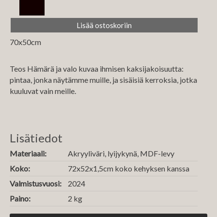
70x50cm
Teos
Hämärä ja valo
kuvaa ihmisen kaksijakoisuutta:
pintaa, jonka näytämme muille, ja sisäisiä kerroksia, jotka
kuuluvat vain meille.
Lisätiedot
Materiaali:
Akryyliväri, lyijykynä, MDF-levy
Koko:
72x52x1,5cm koko kehyksen kanssa
Valmistusvuosi:
2024
Paino:
2 kg