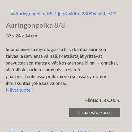
Auringonpoika 8/8
37 x 24 x 14 cm
Suomalaisessa mytologiassa hirvi kantaa aurinkoa
taivaalla sarviensa välissä. Metsästäjät yrittävät
saavuttaa sen, mutta eivät koskaan saa kiinni — onneksi,
sillä silloin aurinko sammuisi ja elämä
päättyisi.Teoksessa poika hirven selässä symboloi
ihmiskuntaa, joka saa valonsa..
Näytä tuote »
Hinta:
4 500.00 €