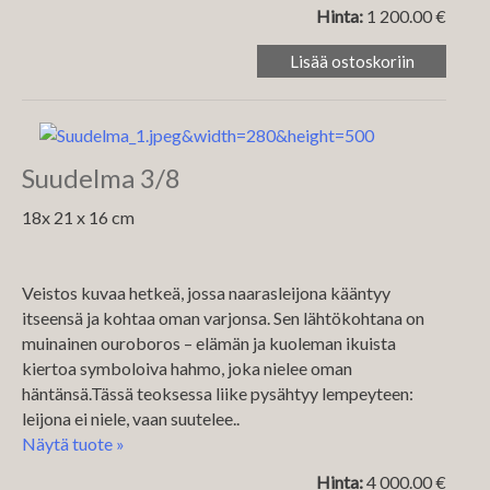
Hinta:
1 200.00 €
Suudelma 3/8
18x 21 x 16 cm
Veistos kuvaa hetkeä, jossa naarasleijona kääntyy
itseensä ja kohtaa oman varjonsa. Sen lähtökohtana on
muinainen ouroboros – elämän ja kuoleman ikuista
kiertoa symboloiva hahmo, joka nielee oman
häntänsä.Tässä teoksessa liike pysähtyy lempeyteen:
leijona ei niele, vaan suutelee..
Näytä tuote »
Hinta:
4 000.00 €