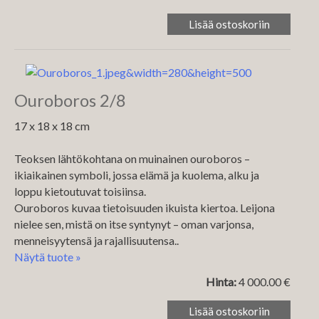
Ouroboros 2/8
17 x 18 x 18 cm
Teoksen lähtökohtana on muinainen ouroboros –
ikiaikainen symboli, jossa elämä ja kuolema, alku ja
loppu kietoutuvat toisiinsa.
Ouroboros kuvaa tietoisuuden ikuista kiertoa. Leijona
nielee sen, mistä on itse syntynyt – oman varjonsa,
menneisyytensä ja rajallisuutensa..
Näytä tuote »
Hinta:
4 000.00 €