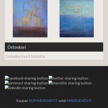
Ostoskori
Ostoskorissa 0 tuotetta.
Kaupan
SOPIMUSEHDOT
sekä
MAKSUEHDOT