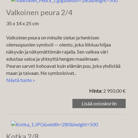
Valkoinen peura 2/4
35 x 14 x 25 cm
Valkoinen peura on minulle sielun ja henkisen
olemuspuolen symboli — olento, joka liikkuu hiljaa
näkyvän ja näkymättömän rajalla. Sen valkea väri
edustaa valoa ja yhteyttä hengen maailmaan.
Peuran sarvet kohoavat kuin elämän puu, joka yhdistää
maan ja taivaan. Ne symboloivat..
Näytä tuote »
Hinta:
2 950.00 €
Kotka 2/8