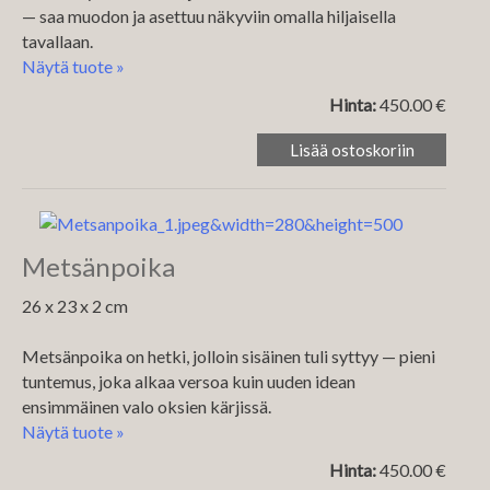
— saa muodon ja asettuu näkyviin omalla hiljaisella
tavallaan.
Näytä tuote »
Hinta:
450.00 €
Metsänpoika
26 x 23 x 2 cm
Metsänpoika on hetki, jolloin sisäinen tuli syttyy — pieni
tuntemus, joka alkaa versoa kuin uuden idean
ensimmäinen valo oksien kärjissä.
Näytä tuote »
Hinta:
450.00 €