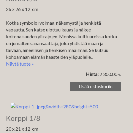
‏26 x 26 x 12 cm
Kotka symboloi voimaa, näkemystä ja henkistä
vapautta. Sen katse ulottuu kauas ja näkee
kokonaisuuden yli rajojen. Monissa kulttuureissa kotka
on jumalten sanansaattaja, joka yhdistää maan ja
taivaan, aineellisen ja henkisen maailman. Se kutsuu
kohoamaan elämän haasteiden yläpuolelle..
Näytä tuote »
Hinta:
2 300.00 €
Korppi 1/8
‏20 x 21 x 12 cm