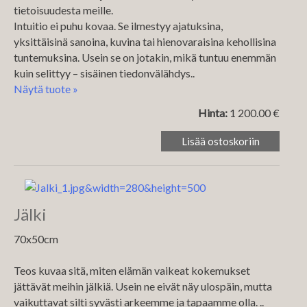
tietoisuudesta meille.
Intuitio ei puhu kovaa. Se ilmestyy ajatuksina,
yksittäisinä sanoina, kuvina tai hienovaraisina kehollisina
tuntemuksina. Usein se on jotakin, mikä tuntuu enemmän
kuin selittyy – sisäinen tiedonvälähdys..
Näytä tuote »
Hinta:
1 200.00 €
Jälki
70x50cm
Teos kuvaa sitä, miten elämän vaikeat kokemukset
jättävät meihin jälkiä. Usein ne eivät näy ulospäin, mutta
vaikuttavat silti syvästi arkeemme ja tapaamme olla. ..