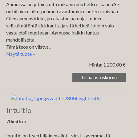
Aamuissa on jotain, mitä mikään muu hetki ei kanna.Se
on hiljainen alku, pehmeä avautuminen uuteen päivään.
Olen aamunvirkku, ja rakastan aamuja – niiden
selittämätöntä kirkkautta ja sitä hetkeä, jolloin valo
vasta etsii muotoaan. Aamussa kaikki tuntuu
mahdolliselta.
Tämä teos on ylistys..
Näytä tuote »
Hinta:
1 200.00 €
Intuitio
70x50cm
Intuitio on Itsen hiljainen ääni – viesti syvemmästä