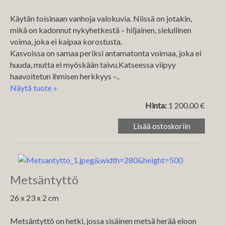
Käytän toisinaan vanhoja valokuvia. Niissä on jotakin,
mikä on kadonnut nykyhetkestä – hiljainen, sielullinen
voima, joka ei kaipaa korostusta.
Kasvoissa on samaa periksi antamatonta voimaa, joka ei
huuda, mutta ei myöskään taivu.Katseessa viipyy
haavoitetun ihmisen herkkyys –..
Näytä tuote »
Hinta:
1 200.00 €
Metsäntyttö
26 x 23 x 2 cm
Metsäntyttö on hetki, jossa sisäinen metsä herää eloon