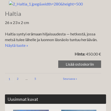
Haltia
26 x 23 x 2 cm
Haltia syntyi erämaan hiljaisuudesta — hetkestä, jossa
metsä tulee lähelle ja luonnon läsnäolo tuntuu heräävän.
Näytä tuote »
Hinta:
450.00 €
2
...
5
Seuraava »
1
Uusimmat kuvat