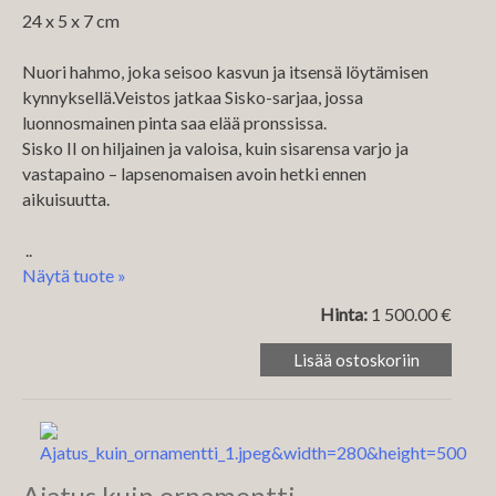
24 x 5 x 7 cm
Nuori hahmo, joka seisoo kasvun ja itsensä löytämisen
kynnyksellä.Veistos jatkaa Sisko-sarjaa, jossa
luonnosmainen pinta saa elää pronssissa.
Sisko II on hiljainen ja valoisa, kuin sisarensa varjo ja
vastapaino – lapsenomaisen avoin hetki ennen
aikuisuutta.
..
Näytä tuote »
Hinta:
1 500.00 €
Ajatus kuin ornamentti